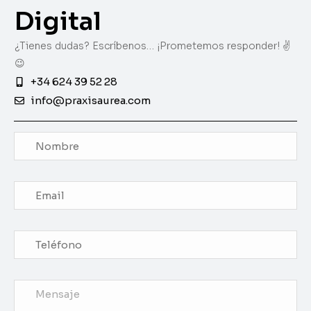
Digital
¿Tienes dudas? Escríbenos… ¡Prometemos responder! ✌️
😉
+34 624 39 52 28
info@praxisaurea.com